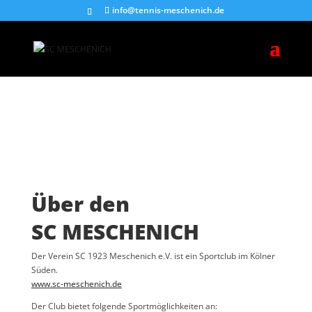
info@tennis-meschenich.de
Über den
SC MESCHENICH
Der Verein SC 1923 Meschenich e.V. ist ein Sportclub im Kölner
Süden.
www.sc-meschenich.de
Der Club bietet folgende Sportmöglichkeiten an: