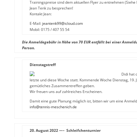
Trainingspreise sind dem aktuellen Flyer zu entnehmen (Siehe
Jean Tenk zu besprechen!
Kontakt Jean:
E-Mail:
jeantenk99@icloud.com
Mobil: 0175 / 407 55 54
Die Anmeldegebühr in Höhe von 70 EUR entfällt bei einer Anmeldu
Person.
Dienstagstreff
Didi hat 
letzte und diese Woche statt. Kommende Woche Dienstag, 19. J
gemütliches Zusammentreffen geben.
Wir freuen uns auf zahlreiches Erscheinen.
Damit eine gute Planung möglich ist, bitten wir um eine Anmeld
info@tennis-meschenich.de
20. August 2022 —– Schleifchenturnier