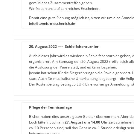
gemütliches Zusammentreffen geben.
Wir freuen uns auf zahlreiches Erscheinen.
Damit eine gute Planung möglich ist, bitten wir um eine Anmeld
info@tennis-meschenich.de
20. August 2022 —– Schleifchenturnier
Auch dieses Jahr wird es wieder ein Schleifchenturnier geben, d
organisieren. Am Samstag den 20. August 2022 treffen sich all
die Auslosung der Paare statt, und es kann losgehen.
Jasmin hat schon für die Siegerehrungen die Pokale geordert.
statt. Auch für musikalische Unterhaltung ist gesorgt – die Vollp
Der Kostenbeitrag beträgt 5 EUR. Eine vorherige Anmeldung is
Pflege der Tennisanlage
Bisher haben dies unsere guten Geister übernommen. Aber d
Euch bitten, Euch am
27. August um 14:00 Uhr
Zeit zunehmen u
ca. 10 Personen sind, soll das Ganz in ca. 1 Stunde erledigt se
beisammen sitzen.