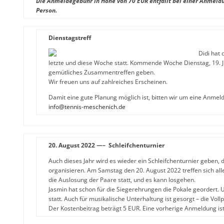
Die Anmeldegebühr in Höhe von 70 EUR entfällt bei einer Anmeldu
Person.
Dienstagstreff
Didi hat 
letzte und diese Woche statt. Kommende Woche Dienstag, 19. J
gemütliches Zusammentreffen geben.
Wir freuen uns auf zahlreiches Erscheinen.
Damit eine gute Planung möglich ist, bitten wir um eine Anmeld
info@tennis-meschenich.de
20. August 2022 —– Schleifchenturnier
Auch dieses Jahr wird es wieder ein Schleifchenturnier geben, d
organisieren. Am Samstag den 20. August 2022 treffen sich all
die Auslosung der Paare statt, und es kann losgehen.
Jasmin hat schon für die Siegerehrungen die Pokale geordert.
statt. Auch für musikalische Unterhaltung ist gesorgt – die Vollp
Der Kostenbeitrag beträgt 5 EUR. Eine vorherige Anmeldung is