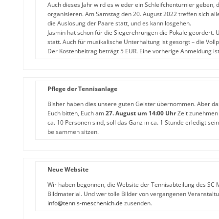
Auch dieses Jahr wird es wieder ein Schleifchenturnier geben, d
organisieren. Am Samstag den 20. August 2022 treffen sich all
die Auslosung der Paare statt, und es kann losgehen.
Jasmin hat schon für die Siegerehrungen die Pokale geordert.
statt. Auch für musikalische Unterhaltung ist gesorgt – die Vollp
Der Kostenbeitrag beträgt 5 EUR. Eine vorherige Anmeldung is
Pflege der Tennisanlage
Bisher haben dies unsere guten Geister übernommen. Aber d
Euch bitten, Euch am
27. August um 14:00 Uhr
Zeit zunehmen u
ca. 10 Personen sind, soll das Ganz in ca. 1 Stunde erledigt se
beisammen sitzen.
Neue Website
Wir haben begonnen, die Website der Tennisabteilung des SC M
Bildmaterial. Und wer tolle Bilder von vergangenen Veranstalt
info@tennis-meschenich.de
zusenden.